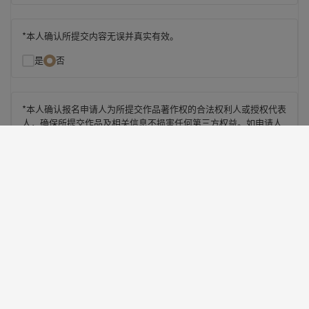
*本人确认所提交内容无误并真实有效。
是
否
*本人确认报名申请人为所提交作品著作权的合法权利人或授权代表
人，确保所提交作品及相关信息不损害任何第三方权益。如申请人
提供作品存在著作权行为或第三方权力纠纷，组委会有权拒绝报名
申请人进入评选及后续相关资格取消。如引起任何法律诉讼纠纷由
报名申请人自行承担。
是
否
*本人允许授权金鸡海峡两岸青年短片季组委会使用报名者所提交的
相关材料，包括但不限于文字资料、相关人员照片、创作影像资
料、作品海报剧照等资料用于本项目官方线上线下及第三方媒体等
宣传推广金鸡海峡两岸青年短片季的文字、音频、视频、印刷物
料、衍生品中。