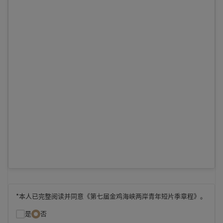
*本人已完整阅读并同意《第七届金鸡海峡两岸青年短片季章程》。
是
否