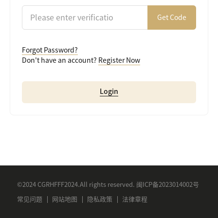
Get Code
Forgot Password?
Don't have an account?
Register Now
Login
©2024 CGRHFFF2024.All rights reserved.
闽ICP备2023014002号
常见问题
网站地图
隐私政策
法律章程