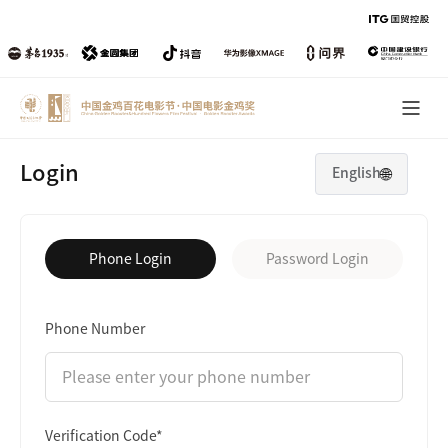
版
权
服
务
平
台
Login
🌐
English
Phone Login
Password Login
Phone Number
Verification Code*